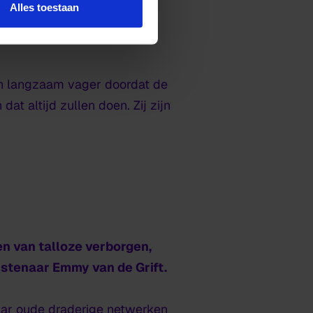
oor een liefdevolle
Alles toestaan
ns, die met zijn CO2-
den langzaam vager doordat de
at altijd zullen doen. Zij zijn
n van talloze verborgen,
nstenaar Emmy van de Grift.
aar oude draderige netwerken