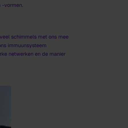
n -vormen.
s veel schimmels met ons mee
e ons immuunsysteem
erke netwerken en de manier