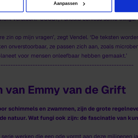
ander lettertype. Rood staat voor een boosheid, roze v
Aanpassen
anhoop. Het donkergrijs typeert de schuldbewuste me
wicht verstoort: ‘SCOBY, I should confess some things.’
re zin op mijn vragen’, zegt Vendel. ‘De teksten wor
en onverstoorbaar, ze passen zich aan, zoals microben d
e planeet voor mensen onleefbaar hebben gemaakt.’
-------------------------------------------------------
 van Emmy van de Grift
or schimmels en zwammen, zijn de grote regelneve
de natuur. Wat fungi ook zijn: de fascinatie van ku
 serie werken die een ode vormt aan deze miljoenen j