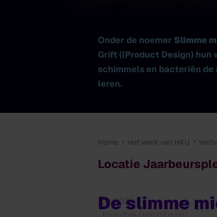
Onder de noemer
Slimme m
Grift ((Product Design) hun
schimmels en bacteriën de 
leren.
Home
Het werk van HKU
Verh
Locatie Jaarbeursple
De slimme mi
Locatie
Jaarbeursplein: