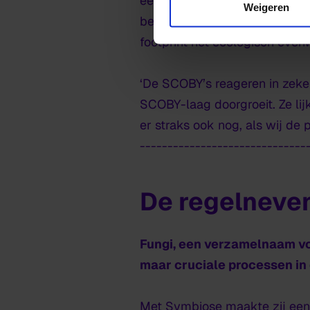
een eigen kleur draad en een 
Weigeren
bewondering, en groen voor w
footprint het ecologisch even
‘De SCOBY’s reageren in zeke
SCOBY-laag doorgroeit. Ze lijk
er straks ook nog, als wij d
------------------------------
De regelneven
Fungi, een verzamelnaam vo
maar cruciale processen in 
Met
Symbiose
maakte zij een