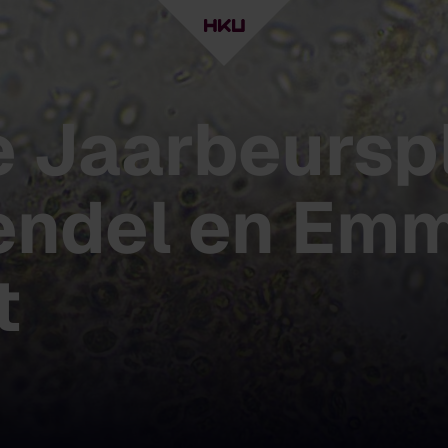
e Jaarbeurspl
Vendel en Em
t