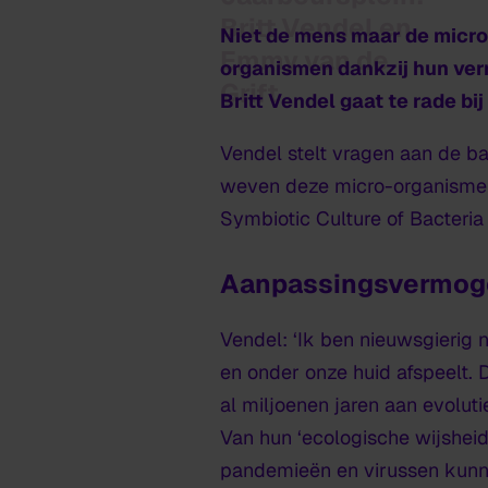
Britt Vendel en
Niet de mens maar de microb
Emmy van de
organismen dankzij hun ve
Grift
Britt Vendel gaat te rade b
Vendel stelt vragen aan de ba
weven deze micro-organismen
Symbiotic Culture of Bacteria
Aanpassingsvermog
Vendel: ‘Ik ben nieuwsgierig n
en onder onze huid afspeelt.
al miljoenen jaren aan evolu
Van hun ‘ecologische wijsheid
pandemieën en virussen kunne