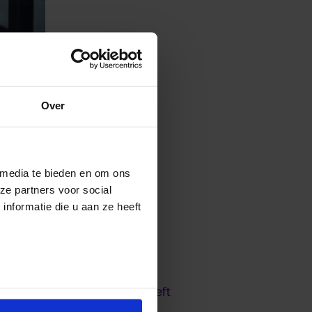
Over
 media te bieden en om ons
ze partners voor social
nformatie die u aan ze heeft
 andere vraag of kreet om
toespreekt. Elke emotie heeft