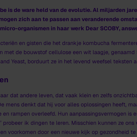
e is de ware held van de evolutie. Al miljarden jar
rmogen zich aan te passen aan veranderende omst
ij micro-organismen in haar werk
Dear SCOBY, answ
cteriën en gisten die het drankje kombucha fermentere
 met de bouwstof cellulose een wit laagje, genaamd 
 and Yeast, borduurt ze in het levend weefsel teksten 
en
aar dat andere leven, dat vaak klein en zelfs onzichtba
 De mens denkt dat hij voor alles oplossingen heeft, 
tie en rampen overleefd. Hun aanpassingsvermogen is e
’ probeer ik dingen te leren. Misschien kunnen ze ons 
n voorkomen door een nieuwe kijk op gezondheid te k