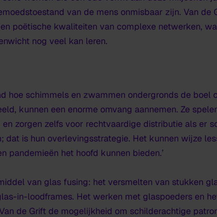
emoedstoestand van de mens onmisbaar zijn. Van de Gr
e en poëtische kwaliteiten van complexe netwerken, wa
enwicht nog veel kan leren.
erend hoe schimmels en zwammen ondergronds de boel c
eld, kunnen een enorme omvang aannemen. Ze spelen e
en zorgen zelfs voor rechtvaardige distributie als er sc
 dat is hun overlevingsstrategie. Het kunnen wijze le
 en pandemieën het hoofd kunnen bieden.’
 middel van
glas
fusing:
het versmelten van stukken gl
 glas-in-loodframes. Het werken met glaspoeders en he
Van de Grift de mogelijkheid om schilderachtige patro