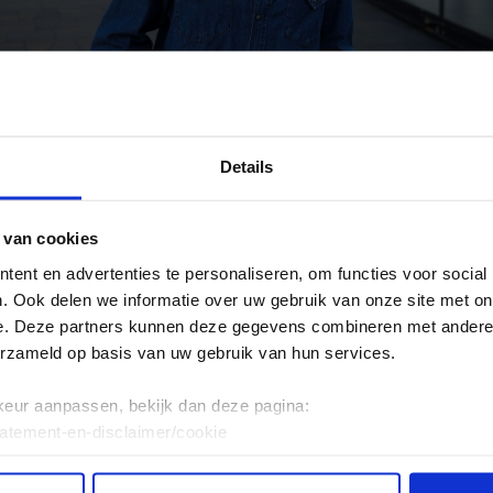
Details
 van cookies
ent en advertenties te personaliseren, om functies voor social
. Ook delen we informatie over uw gebruik van onze site met on
e. Deze partners kunnen deze gegevens combineren met andere i
erzameld op basis van uw gebruik van hun services.
keur aanpassen, bekijk dan deze pagina:
chillende SCOBY’s gekweekt en geborduurd, met elk een
tatement-en-disclaimer/cookie
en aan de hand van vier emoties waarmee zij de SCOBY 