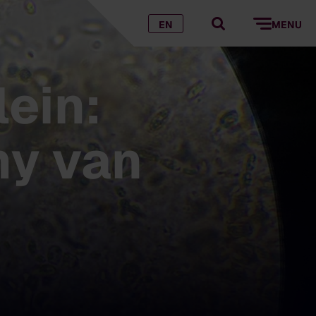
EN
MENU
ein:
my van