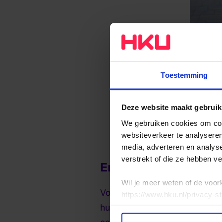
Toestemming
Deze website maakt gebruik
We gebruiken cookies om cont
websiteverkeer te analyseren
media, adverteren en analys
verstrekt of die ze hebben v
Emoties
Wil je meer weten of de voor
Voor Art of Health zijn vers
https://www.hku.nl/privacy-s
hulp. Vendel stelt haar vrag