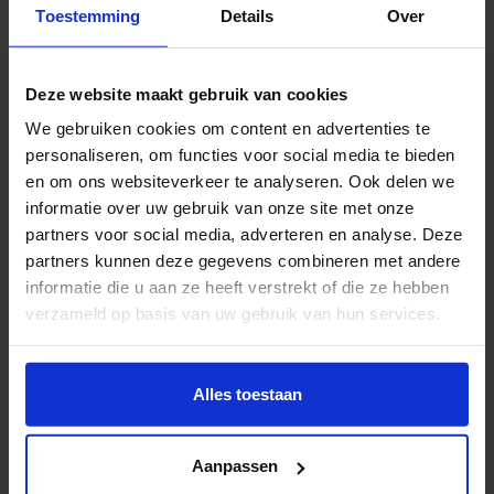
Toestemming
Details
Over
The fool who planted the baked potatoes
Het werk
Deze website maakt gebruik van cookies
We gebruiken cookies om content en advertenties te
personaliseren, om functies voor social media te bieden
"Fashion is dependent on a body and its mobility, but
en om ons websiteverkeer te analyseren. Ook delen we
how can fashion gain autonomy while still suggesting
informatie over uw gebruik van onze site met onze
the body and its movements? Using recycled
partners voor social media, adverteren en analyse. Deze
materials, video projection, criticism and humour, I
partners kunnen deze gegevens combineren met andere
informatie die u aan ze heeft verstrekt of die ze hebben
create my own fairytale in which I can play with the
verzameld op basis van uw gebruik van hun services.
autonomy of fashion. This strange fairytale is
inhabited by characters inspired by the fairytales I
Wil je meer weten of de voorkeur aanpassen, bekijk dan
found in second-hand books.
deze pagina:
Alles toestaan
https://www.hku.nl/privacy-statement-en-
The fashion industry depends on a certain level of
disclaimer/cookie
Aanpassen
pretentiousness. But does it have to be that way, or is