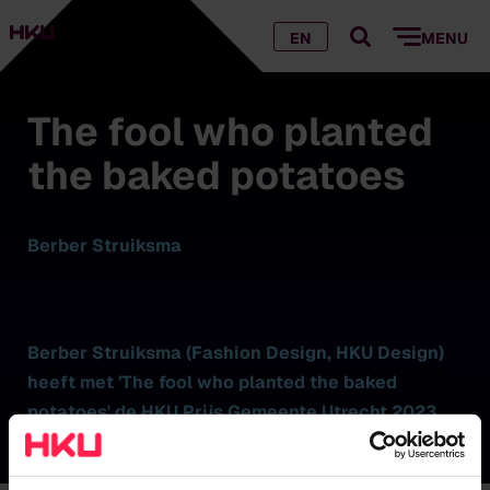
EN
MENU
The fool who planted
the baked potatoes
Berber Struiksma
Berber Struiksma (Fashion Design, HKU Design)
heeft met 'The fool who planted the baked
potatoes' de HKU Prijs Gemeente Utrecht 2023
gewonnen.