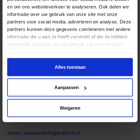
en om ons websiteverkeer te analyseren. Ook delen we
The Collective Imagination
informatie over uw gebruik van onze site met onze
partners voor social media, adverteren en analyse. Deze
My aim is to create awareness among the public, by
partners kunnen deze gegevens combineren met andere
showing the other side of the story. In my work I
informatie die u aan ze heeft verstrekt of die ze hebben
verzameld op basis van uw gebruik van hun services.
incorporate materials that have a connection with the
issues I want to raise, they represent events in our
Wil je meer weten of de voorkeur aanpassen, bekijk dan
daily life. I can not and I do not want to offer any
deze pagina:
Alles toestaan
solutions, I want to start conversations.
https://www.hku.nl/privacy-statement-en-
disclaimer/cookie
Aanpassen
Weigeren
Maker
email: isabela.verhagen@live.nl