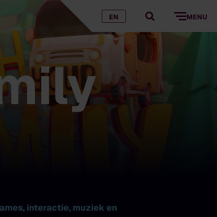
EN
MENU
mily
games, interactie, muziek en