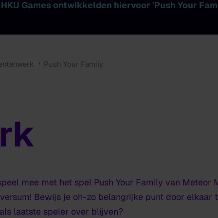
 HKU Games ontwikkelden hiervoor 'Push Your Fami
entenwerk
Push Your Family
rk
 speel mee met het spel
Push
Your
Family
van Meteor M
iversum! Bewijs je oh-zo belangrijke punt door elkaar 
 als laatste speler over blijven?