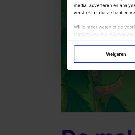
media, adverteren en analys
verstrekt of die ze hebben v
Wil je meer weten of de voor
https://www.hku.nl/privacy-s
Weigeren