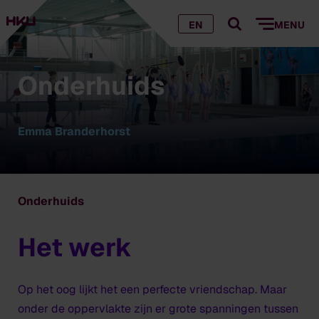
EN
MENU
Onderhuids
Emma Branderhorst
Onderhuids
Het werk
Op het oog lijkt het een perfecte vriendschap. Maar
onder de oppervlakte zijn er grote spanningen tussen