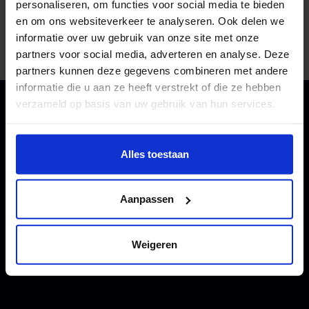
personaliseren, om functies voor social media te bieden
LinkedIn
en om ons websiteverkeer te analyseren. Ook delen we
IMDB
informatie over uw gebruik van onze site met onze
https://emmabranderhorst.com/
partners voor social media, adverteren en analyse. Deze
partners kunnen deze gegevens combineren met andere
informatie die u aan ze heeft verstrekt of die ze hebben
verzameld op basis van uw gebruik van hun services.
Meer van deze maker
Wil je meer weten of de voorkeur aanpassen, bekijk dan
deze pagina:
Alles toestaan
https://www.hku.nl/privacy-statement-en-
disclaimer/cookie
Aanpassen
Weigeren