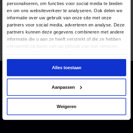
Candel, Danae Dekker, Stijn de
personaliseren, om functies voor social media te bieden
Koning, Thomas van Rossum en
en om ons websiteverkeer te analyseren. Ook delen we
Amber Veerman
informatie over uw gebruik van onze site met onze
partners voor social media, adverteren en analyse. Deze
partners kunnen deze gegevens combineren met andere
HKU Technologie
informatie die u aan ze heeft verstrekt of die ze hebben
verzameld op basis van uw gebruik van hun services.
https://ocarime.com/
Wil je meer weten of de voorkeur aanpassen, bekijk dan
deze pagina:
Alles toestaan
https://www.hku.nl/privacy-statement-en-
disclaimer/cookie
Aanpassen
Weigeren