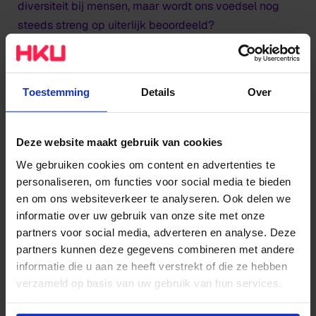
diversiteit bij mensen, maar wordt ons voedsel nog
steeds streng op uiterlijk beoordeeld?
Naar aanleiding van deze verwondering ben ik gaan
onderzoeken waarop wij als consumenten onze
Toestemming
Details
Over
groenten en fruit beoordelen. En is uiterlijk voor
iedereen het belangrijkste selectiekenmerk? Al snel
kwam ik tot de ontdekking dat het probleem niet
Deze website maakt gebruik van cookies
alleen bij de consument ligt, maar ook bij verkopers,
We gebruiken cookies om content en advertenties te
agrariërs en beleidsmakers. Het hele systeem houdt
personaliseren, om functies voor social media te bieden
een onrealistisch ideaalbeeld in stand, met gevolgen
en om ons websiteverkeer te analyseren. Ook delen we
op alle niveaus: van agrariërs die met “tweede klasse”
informatie over uw gebruik van onze site met onze
partners voor social media, adverteren en analyse. Deze
oogst blijven zitten tot supermarkten die onnodig uit
partners kunnen deze gegevens combineren met andere
het buitenland importeren voor een juiste kwaliteit.
informatie die u aan ze heeft verstrekt of die ze hebben
Focus op esthetische wensen raakt de hele
verzameld op basis van uw gebruik van hun services.
voedselketen.