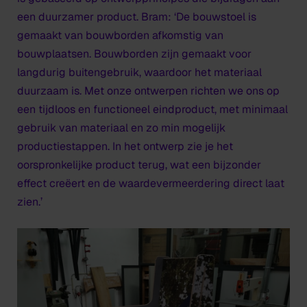
een duurzamer product. Bram: ‘De bouwstoel is
gemaakt van bouwborden afkomstig van
bouwplaatsen. Bouwborden zijn gemaakt voor
langdurig buitengebruik, waardoor het materiaal
duurzaam is. Met onze ontwerpen richten we ons op
een tijdloos en functioneel eindproduct, met minimaal
gebruik van materiaal en zo min mogelijk
productiestappen. In het ontwerp zie je het
oorspronkelijke product terug, wat een bijzonder
effect creëert en de waardevermeerdering direct laat
zien.’