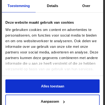
kon ik aan deze borden komen. Ik heb ze omgezet in
Toestemming
Details
Over
meubilair passend bij de filosofie van dit gebouw. De
namen van projectontwikkelaars, sponsoren en
Deze website maakt gebruik van cookies
aannemers zijn nog zichtbaar in het ontwerp en de
stoelen krijgen een plek in de omgeving waar het
We gebruiken cookies om content en advertenties te
personaliseren, om functies voor social media te bieden
materiaal geoogst is. Het toppunt van circulariteit.’
en om ons websiteverkeer te analyseren. Ook delen we
informatie over uw gebruik van onze site met onze
De Gemeente Utrecht wil in 2050 volledig circulair
partners voor social media, adverteren en analyse. Deze
zijn. In 2025 moet 50% van deze doelstelling behaald
partners kunnen deze gegevens combineren met andere
zijn. Een grote uitdaging waarvoor creatieve
informatie die u aan ze heeft verstrekt of die ze hebben
oplossingen nodig zijn. Bram: ‘We moeten nu actie
verzameld op basis van uw gebruik van hun services.
ondernemen en niet wachten tot het te laat is. Daarom
gaat Het Hermaak Collectief de komende tijd een
Wil je meer weten of de voorkeur aanpassen, bekijk dan
deze pagina:
Alles toestaan
aantal van dit soort producten ontwikkelen.
https://www.hku.nl/privacy-statement-en-
Momenteel zijn we bezig met het ontwerp van een
disclaimer/cookie
bankstel van door luchthavens gebruikte
Aanpassen