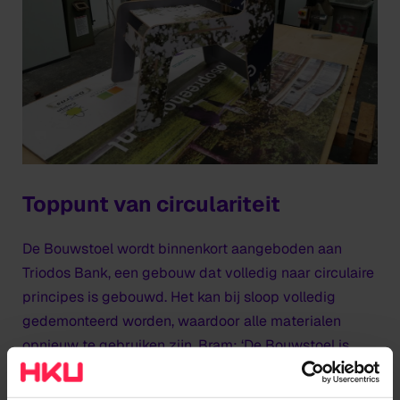
Toppunt van circulariteit
De Bouwstoel wordt binnenkort aangeboden aan
Triodos Bank, een gebouw dat volledig naar circulaire
principes is gebouwd. Het kan bij sloop volledig
gedemonteerd worden, waardoor alle materialen
opnieuw te gebruiken zijn. Bram: ‘De Bouwstoel is
gemaakt van bouwborden op het terrein van Triodos.
De borden hadden nog geen bestemming en via via