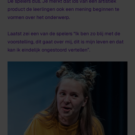
De spelers dus. Je merkt dat los van een artistiek
product de leerlingen ook een mening beginnen te
vormen over het onderwerp.
Laatst zei een van de spelers “Ik ben zo blij met de
voorstelling, dit gaat over mij, dit is mijn leven en dat
kan ik eindelijk ongestoord vertellen”.