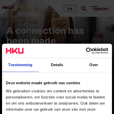
EN
MENU
A connection has
been made
Alba Versteeg
Toestemming
Details
Over
Voor Alba Versteeg is het nachtleven een
Deze website maakt gebruik van cookies
broedplaats voor nieuwe ontmoetingen en
We gebruiken cookies om content en advertenties te
nieuwe ideeën. Een van de installaties waarmee
personaliseren, om functies voor social media te bieden
ze bij Product Design afstudeert, is een
en om ons websiteverkeer te analyseren. Ook delen we
lichtgevende bank.
informatie over uw gebruik van onze site met onze