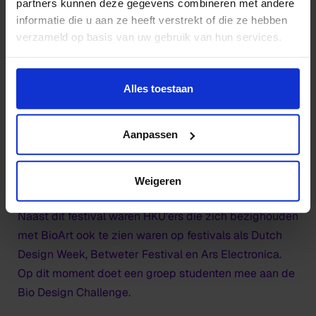
partners kunnen deze gegevens combineren met andere
HKU-studenten? Bekijk onderstaande video over de
informatie die u aan ze heeft verstrekt of die ze hebben
deelname van HKU’ers op het kunst en natuur festival
verzameld op basis van uw gebruik van hun services.
RE_NATURE 2021 in Den Bosch.
Wil je meer weten of de voorkeur aanpassen, bekijk dan
deze pagina:
Alles toestaan
https://www.hku.nl/privacy-statement-en-
disclaimer/cookie
Aanpassen
Weigeren
Naast dit festival waren HKU’ers die zich bezighouden
met BioArt ook te zien waren op festivals als Dutch
Design Week, Betweter Festival en Ars Electronica.
Op dit moment doet een groep studenten mee aan de
Bio Design Challenge.