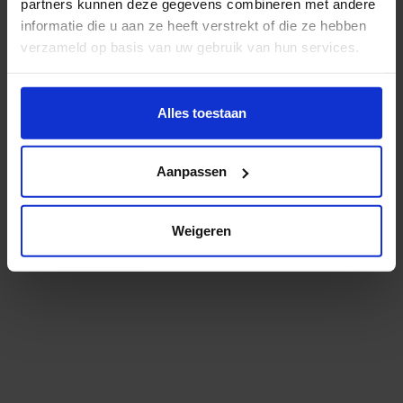
Er zit een kleine typefout in het adres. Check je dit
partners kunnen deze gegevens combineren met andere
even?
informatie die u aan ze heeft verstrekt of die ze hebben
verzameld op basis van uw gebruik van hun services.
Misschien helpt dit je verder:
Wil je meer weten of de voorkeur aanpassen, bekijk dan
deze pagina:
Alles toestaan
Bekijk het studieaanbod
https://www.hku.nl/privacy-statement-en-
Lees meer over onderzoek en expertise
disclaimer/cookie
Aanpassen
Niet gevonden wat je zocht? Probeer het via
onze
zoekmachine
.
Weigeren