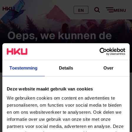
EN
MENU
Oeps, we kunnen de
pagina die je zoekt
niet vinden…
Toestemming
Details
Over
Oeps, we kunnen de pagina die je zoekt niet
Deze website maakt gebruik van cookies
vinden…
We gebruiken cookies om content en advertenties te
personaliseren, om functies voor social media te bieden
Hoe komt dat?
en om ons websiteverkeer te analyseren. Ook delen we
informatie over uw gebruik van onze site met onze
Wij hebben de pagina verplaatst of verwijderd
partners voor social media, adverteren en analyse. Deze