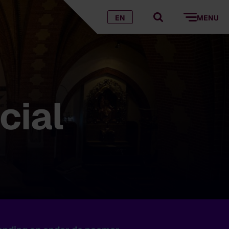
EN
MENU
cial