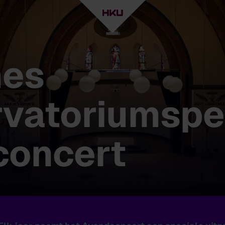
es
vatoriumspe
concert