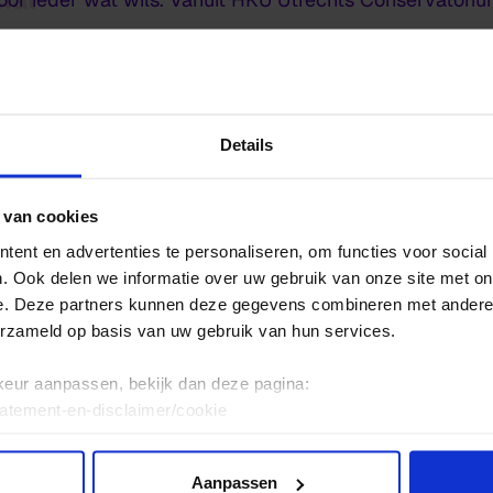
sen al horen voordat die beroemd is? Dit is je kans! M
dconcert@ntr.nl
.
Details
ng is op 1 januari 2026
 van cookies
ent en advertenties te personaliseren, om functies voor social
ek
. Ook delen we informatie over uw gebruik van onze site met on
e. Deze partners kunnen deze gegevens combineren met andere i
erzameld op basis van uw gebruik van hun services.
keur aanpassen, bekijk dan deze pagina:
tatement-en-disclaimer/cookie
Aanpassen