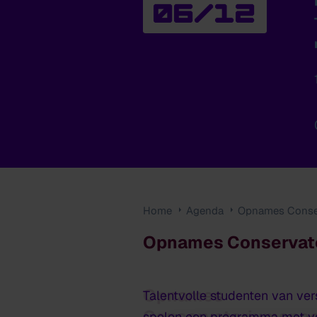
06/12
Home
Agenda
Opnames Conser
Opnames Conservato
Opnames
Talentvolle studenten van ver
Conservatoriumspec
spelen een programma met voo