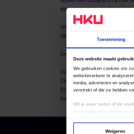
Avondconcert
op.
Wil jij de volgende Janine Jan
opname bij te wonen via
avon
Toestemming
De uitzending van de afleveri
Deze website maakt gebruik
We gebruiken cookies om cont
Avondconcert Toekomstmuzi
websiteverkeer te analyseren
Za 6 december 15.30 uur
media, adverteren en analys
Stadsklooster Utrecht
verstrekt of die ze hebben v
Kanaalstraat 198, Utrecht
Wil je meer weten of de voor
https://www.hku.nl/privacy-s
Weigeren