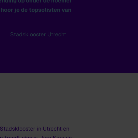
zending op onder de noemer
hoor je de topsolisten van
Stadsklooster Utrecht
Stadsklooster in Utrecht en
 treedt pianist Jure Karakic