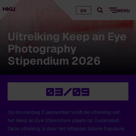
EN
MENU
Uitreiking Keep an Eye
Photography
Stipendium 2026
03/09
Op donderdag 3 september vindt de uitreiking van
het Keep an Eye Stipendium plaats op Oudenoord.
Deze uitreiking is door het hitteplan tijdens Exposure