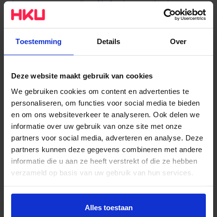
bevragen en aanvullen. Als freelancer stimuleert ze
inclusiviteit en meerstemmigheid in de culturele
sector.
Toestemming
Details
Over
Katy Hundertmark
Katy Hundertmark is een in Amsterdam gevestigde
Deze website maakt gebruik van cookies
kunstenaar, redacteur en curator met een speciale
We gebruiken cookies om content en advertenties te
interesse in kunstpraktijken die de fotografische
personaliseren, om functies voor social media te bieden
canon herkaderen en uitbreiden. Momenteel werkt ze
en om ons websiteverkeer te analyseren. Ook delen we
als hoofdredacteur van Foam Magazine en curator bij
informatie over uw gebruik van onze site met onze
het Foam Museum. Door middel van een
partners voor social media, adverteren en analyse. Deze
internationale aanpak streeft ze ernaar om
partners kunnen deze gegevens combineren met andere
informatie die u aan ze heeft verstrekt of die ze hebben
interculturele verbindingen en wederzijds begrip te
verzameld op basis van uw gebruik van hun services.
creëren tussen makers, publiek en instellingen
wereldwijd. Ze heeft lesgegeven aan kunstacademies
Wil je meer weten of de voorkeur aanpassen, bekijk dan
zoals ECAL (Lausanne), KABK (Den Haag) en LABA
deze pagina:
Alles toestaan
(Valencia).