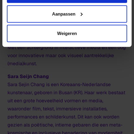
https://www.hku.nl/privacy-statement-en-
disclaimer/cookie
Aanpassen
Coaches
Florian Weigl
Weigeren
Florian Weigl is schrijver, samensteller en organisator.
Met een achtergrond in interactieve media en een oog
voor innovatieve maar ook visueel aantrekkelijke
(media)kunst.
Sara Seijn Chang
Sara Sejin Chang is een Koreaans-Nederlandse
kunstenaar, geboren in Busan (KR). Haar werk bestaat
uit een grote hoeveelheid vormen en media,
waaronder film, tekst, immersieve installaties,
performances en schilderkunst. Dit kan ook worden
gezien als poëtische, intieme gebaren die een meta-
kosmische en inclusieve benadering van moderniteit