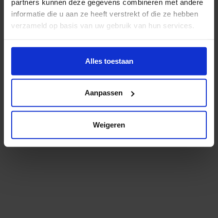
Er zit een kleine typefout in het adres. Check je dit
partners kunnen deze gegevens combineren met andere
even?
informatie die u aan ze heeft verstrekt of die ze hebben
verzameld op basis van uw gebruik van hun services.
Misschien helpt dit je verder:
Wil je meer weten of de voorkeur aanpassen, bekijk dan
deze pagina:
Alles toestaan
Bekijk het studieaanbod
https://www.hku.nl/privacy-statement-en-
Lees meer over onderzoek en expertise
disclaimer/cookie
Aanpassen
Niet gevonden wat je zocht? Probeer het via
onze
zoekmachine
.
Weigeren