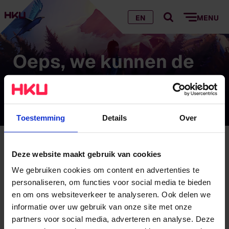
EN
MENU
Oeps, we kunnen de
pagina die je zoekt
niet vinden…
Toestemming
Details
Over
Oeps, we kunnen de pagina die je zoekt niet
Deze website maakt gebruik van cookies
vinden…
We gebruiken cookies om content en advertenties te
personaliseren, om functies voor social media te bieden
Hoe komt dat?
en om ons websiteverkeer te analyseren. Ook delen we
informatie over uw gebruik van onze site met onze
Wij hebben de pagina verplaatst of verwijderd
partners voor social media, adverteren en analyse. Deze