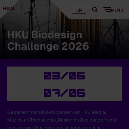
EN
MENU
HKU Biodesign
Challenge 2026
03/06
07/06
Ga samen met HKU-studenten van HKU Media,
Muziek en Technologie, Design en Beeldende Kunst
mee op expeditie door ecosystemen, continu