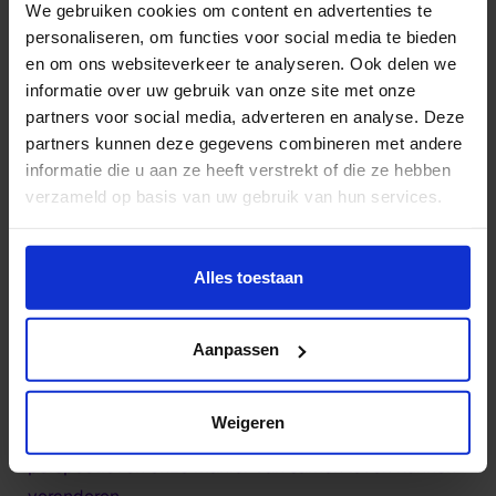
hebben de studenten, die deelnemen aan de
We gebruiken cookies om content en advertenties te
wereldwijde Biodesign Challenge, de afgelopen vier
personaliseren, om functies voor social media te bieden
maanden interdisciplinaire maakmethoden ontwikkeld
en om ons websiteverkeer te analyseren. Ook delen we
om onze relatie tot “natuur” te bevragen.
informatie over uw gebruik van onze site met onze
partners voor social media, adverteren en analyse. Deze
Wat betekent het om echt samen te werken met
partners kunnen deze gegevens combineren met andere
andere soorten? Hoe kan een kunstenaar op gelijke
informatie die u aan ze heeft verstrekt of die ze hebben
voet co-creëren met een landschap of een rivier? Wat
verzameld op basis van uw gebruik van hun services.
gebeurt er als een boom ruikt als je kind? Samen met
Wil je meer weten of de voorkeur aanpassen, bekijk dan
uiteenlopende onderzoekers verkent een
deze pagina:
Alles toestaan
interdisciplinaire groep studenten hoe we nieuwe
https://www.hku.nl/privacy-statement-en-
kaders kunnen scheppen voor een meer holistische
disclaimer/cookie
benadering van duurzaamheid. Terwijl de wereld
Aanpassen
zucht onder politieke onrust en ecologische crises,
biedt het werk van deze nieuwe generatie makers ons
Weigeren
een glimp van hoe meer-dan-menselijke
perspectieven onze manier van samen leven kunnen