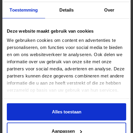
De line-up van Betweter 2026 is
in the making
.
Toestemming
Details
Over
Inmiddels staan daar al klinkende namen op, zoals
journalist Sander Schimmelpenninck en migratie-
expert Marcel Lubbers (over waarom we moeten
Deze website maakt gebruik van cookies
praten over de lastenkloof), mediawetenschapper
We gebruiken cookies om content en advertenties te
Nina Köll (Betekent AI de ondergang van Hollywood?)
personaliseren, om functies voor social media te bieden
en neurobioloog Brankele Frank (Is muziek de ultieme
en om ons websiteverkeer te analyseren. Ook delen we
informatie over uw gebruik van onze site met onze
breinreset?). In september worden de deelnemende
partners voor social media, adverteren en analyse. Deze
HKU alumni bekendgemaakt.
partners kunnen deze gegevens combineren met andere
informatie die u aan ze heeft verstrekt of die ze hebben
Maak jij het Betweter T-shirt dit
verzameld op basis van uw gebruik van hun services.
jaar?
Wil je meer weten of de voorkeur aanpassen, bekijk dan
Voor deze jubileumeditie is Betweter weer op zoek
deze pagina:
Alles toestaan
https://www.hku.nl/privacy-statement-en-
naar een nieuw T-shirt ontwerp dat wordt gedragen
disclaimer/cookie
door de organisatie tijdens het festival. Het T-shirt
Aanpassen