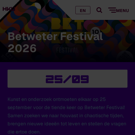
EN
MENU
Betweter Festival
2026
25/09
Kunst en onderzoek ontmoeten elkaar op 25
september voor de tiende keer op Betweter Festival!
Samen zoeken we naar houvast in chaotische tijden,
brengen nieuwe ideeën tot leven en stellen de vragen
die ertoe doen.