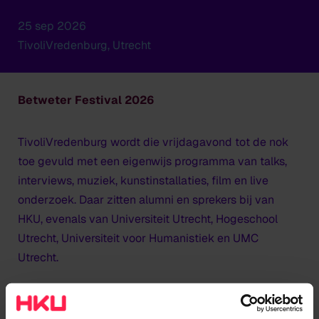
25 sep 2026
TivoliVredenburg, Utrecht
Betweter Festival 2026
TivoliVredenburg wordt die vrijdagavond tot de nok
toe gevuld met een eigenwijs programma van talks,
interviews, muziek, kunstinstallaties, film en live
onderzoek. Daar zitten alumni en sprekers bij van
HKU, evenals van Universiteit Utrecht, Hogeschool
Utrecht, Universiteit voor Humanistiek en UMC
Utrecht.
Programma met klinkende namen