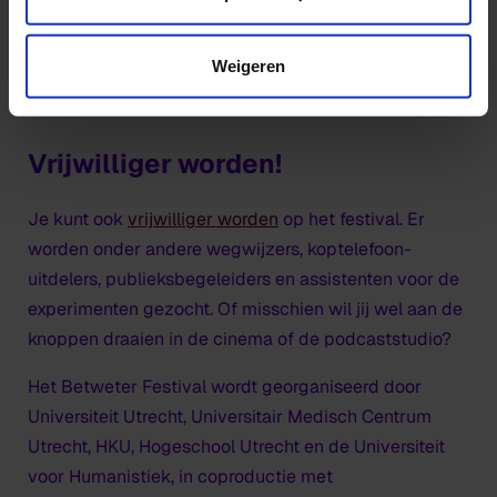
werd eerder ontworpen door Niels Mud (2025),
Robert-Jan Lechner (2024), Nanna de Jong (2023),
Weigeren
Cliff van Thillo (2022) en Bob Mollema (2021).
Stuur je
idee in voor 22 juni!
Vrijwilliger worden!
Je kunt ook
vrijwilliger worden
op het festival. Er
worden onder andere wegwijzers, koptelefoon-
uitdelers, publieksbegeleiders en assistenten voor de
experimenten gezocht. Of misschien wil jij wel aan de
knoppen draaien in de cinema of de podcaststudio?
Het Betweter Festival wordt georganiseerd door
Universiteit Utrecht, Universitair Medisch Centrum
Utrecht, HKU, Hogeschool Utrecht en de Universiteit
voor Humanistiek, in coproductie met