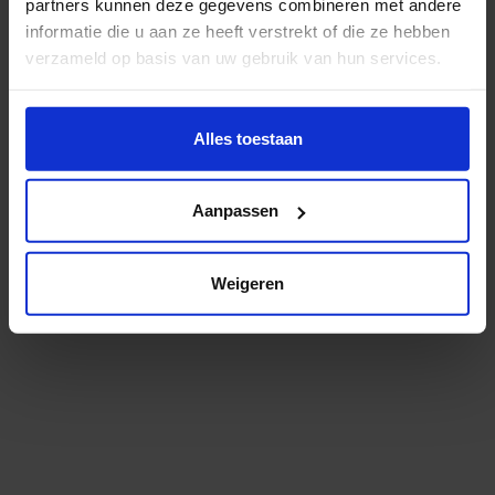
partners kunnen deze gegevens combineren met andere
informatie die u aan ze heeft verstrekt of die ze hebben
verzameld op basis van uw gebruik van hun services.
Wil je meer weten of de voorkeur aanpassen, bekijk dan
deze pagina:
Alles toestaan
https://www.hku.nl/privacy-statement-en-
disclaimer/cookie
Aanpassen
Weigeren