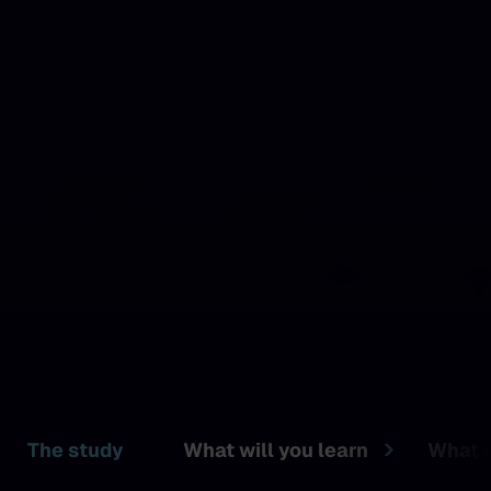
The study
What will you learn
What w
Musician 3.0