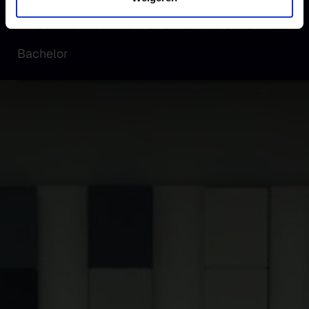
Bachelor of Music in Education
Bachelor