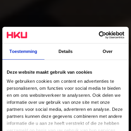
Toestemming
Details
Over
Deze website maakt gebruik van cookies
We gebruiken cookies om content en advertenties te
Composition for the
personaliseren, om functies voor social media te bieden
en om ons websiteverkeer te analyseren. Ook delen we
Media
informatie over uw gebruik van onze site met onze
The study
partners voor social media, adverteren en analyse. Deze
partners kunnen deze gegevens combineren met andere
informatie die u aan ze heeft verstrekt of die ze hebben
verzameld op basis van uw gebruik van hun services.