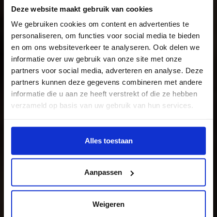
Deze website maakt gebruik van cookies
Music Design for
We gebruiken cookies om content en advertenties te
personaliseren, om functies voor social media te bieden
Games and
en om ons websiteverkeer te analyseren. Ook delen we
informatie over uw gebruik van onze site met onze
Interaction
partners voor social media, adverteren en analyse. Deze
The study
partners kunnen deze gegevens combineren met andere
informatie die u aan ze heeft verstrekt of die ze hebben
verzameld op basis van uw gebruik van hun services.
Wil je meer weten of de voorkeur aanpassen, bekijk dan
deze pagina:
Alles toestaan
https://www.hku.nl/privacy-statement-en-
disclaimer/cookie
Aanpassen
Weigeren