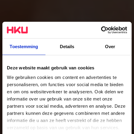
Toestemming
Details
Over
Deze website maakt gebruik van cookies
We gebruiken cookies om content en advertenties te
Composition and
personaliseren, om functies voor social media te bieden
en om ons websiteverkeer te analyseren. Ook delen we
Music Production
informatie over uw gebruik van onze site met onze
The study
partners voor social media, adverteren en analyse. Deze
partners kunnen deze gegevens combineren met andere
informatie die u aan ze heeft verstrekt of die ze hebben
verzameld op basis van uw gebruik van hun services.