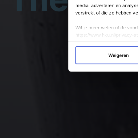
media, adverteren en analys
verstrekt of die ze hebben v
Wil je meer weten of de voor
https://www.hku.nl/privacy-s
Weigeren