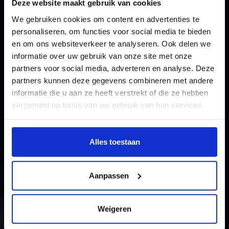
Deze website maakt gebruik van cookies
We gebruiken cookies om content en advertenties te
Minor Interactive
personaliseren, om functies voor social media te bieden
en om ons websiteverkeer te analyseren. Ook delen we
Narrative Design
informatie over uw gebruik van onze site met onze
The minor
partners voor social media, adverteren en analyse. Deze
partners kunnen deze gegevens combineren met andere
informatie die u aan ze heeft verstrekt of die ze hebben
verzameld op basis van uw gebruik van hun services.
Wil je meer weten of de voorkeur aanpassen, bekijk dan
deze pagina:
Alles toestaan
https://www.hku.nl/privacy-statement-en-
disclaimer/cookie
Aanpassen
Weigeren