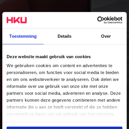
Toestemming
Details
Over
Deze website maakt gebruik van cookies
We gebruiken cookies om content en advertenties te
personaliseren, om functies voor social media te bieden
Game Development
en om ons websiteverkeer te analyseren. Ook delen we
informatie over uw gebruik van onze site met onze
The study
partners voor social media, adverteren en analyse. Deze
partners kunnen deze gegevens combineren met andere
informatie die u aan ze heeft verstrekt of die ze hebben
verzameld op basis van uw gebruik van hun services.
Wil je meer weten of de voorkeur aanpassen, bekijk dan