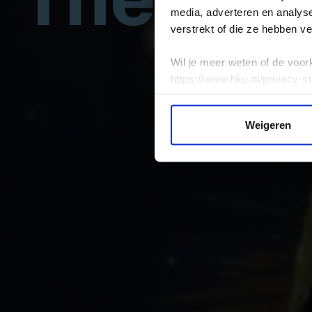
media, adverteren en analys
verstrekt of die ze hebben v
Wil je meer weten of de voor
https://www.hku.nl/privacy-s
Weigeren