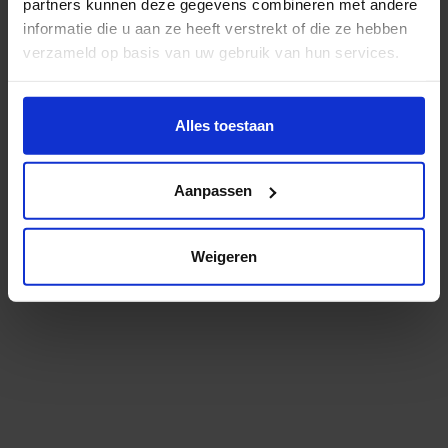
partners kunnen deze gegevens combineren met andere
informatie die u aan ze heeft verstrekt of die ze hebben
verzameld op basis van uw gebruik van hun services.
Wil je meer weten of de voorkeur aanpassen, bekijk dan
deze pagina:
Alles toestaan
https://www.hku.nl/privacy-statement-en-
disclaimer/cookie
Aanpassen
Weigeren