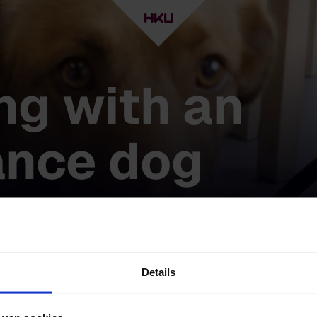
ng with an
ance dog
e dog Annie! Ilze van Veelen studied at HKU, but co
Details
og. ‘Annie lowers the obstacles for me, ensures tha
everything I want to. She offers me safety, and HKU