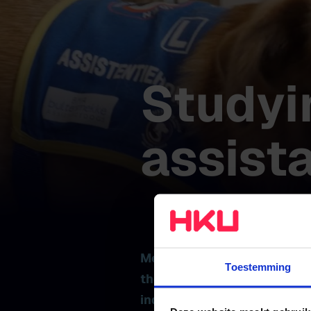
Studyi
assist
Meet Ilze and her assistanc
Toestemming
the help of her assistance d
independently to go and do 