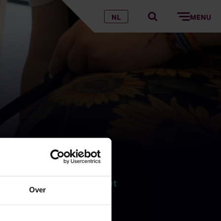
NL
MENU
uldn't have done so without
Over
t I can leave my house
 has helped by informing