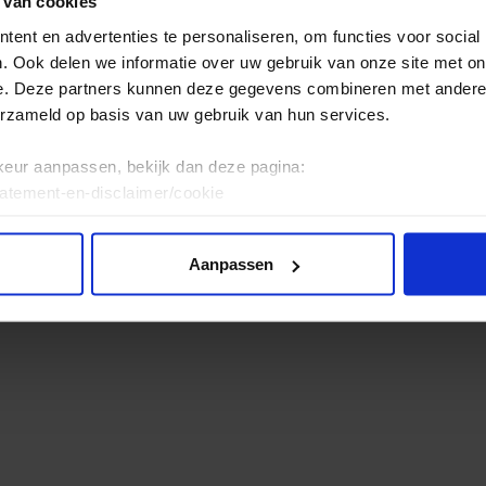
 van cookies
king around here.’
ent en advertenties te personaliseren, om functies voor social
. Ook delen we informatie over uw gebruik van onze site met on
e. Deze partners kunnen deze gegevens combineren met andere i
erzameld op basis van uw gebruik van hun services.
udying with an assistance dog
keur aanpassen, bekijk dan deze pagina:
sistance dog
tatement-en-disclaimer/cookie
Aanpassen