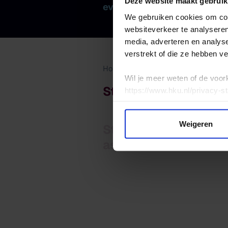
Deze website maakt gebruik
everyone why Annie was wal
We gebruiken cookies om cont
websiteverkeer te analyseren
media, adverteren en analys
verstrekt of die ze hebben v
Home
The works
Stories
St
Wil je meer weten of de voor
Studying with an as
https://www.hku.nl/privacy-s
Weigeren
Studying with an
assistance dog