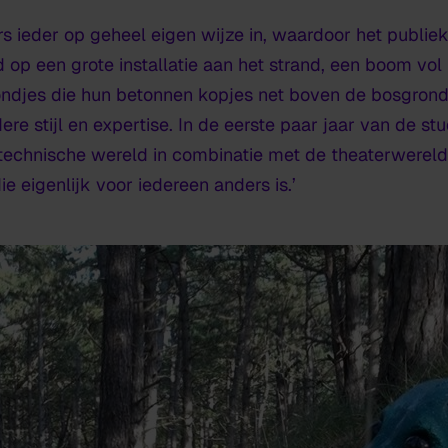
s ieder op geheel eigen wijze in, waardoor het publi
p een grote installatie aan het strand, een boom vol ill
ndjes die hun betonnen kopjes net boven de bosgrond 
e stijl en expertise. In de eerste paar jaar van de stud
echnische wereld in combinatie met de theaterwereld.
e eigenlijk voor iedereen anders is.’