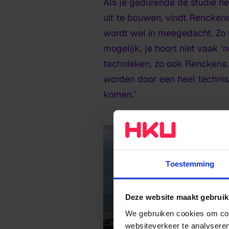
Als je gedurende de studie heb
uit te bouwen, vindt Renckens
wordt wel in meegedacht. Zo 
mogelijk, je hoort niet vaak 
technieken, zo ook Renckens. 
worden door een heel technisc
komen.’
Toestemming
Deze website maakt gebruik
We gebruiken cookies om cont
websiteverkeer te analyseren