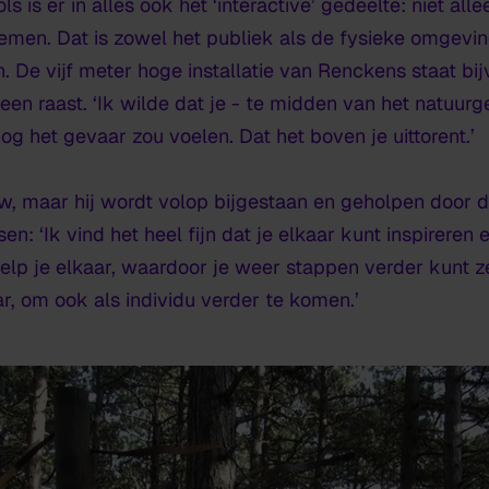
 is er in alles ook het ‘interactive’ gedeelte: niet alle
en. Dat is zowel het publiek als de fysieke omgevin
 De vijf meter hoge installatie van Renckens staat bi
en raast. ‘Ik wilde dat je - te midden van het natuurg
nog het gevaar zou voelen. Dat het boven je uittorent.’
bouw, maar hij wordt volop bijgestaan en geholpen door 
: ‘Ik vind het heel fijn dat je elkaar kunt inspireren 
help je elkaar, waardoor je weer stappen verder kunt zet
r, om ook als individu verder te komen.’