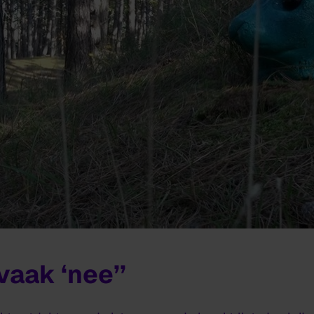
vaak ‘nee’’