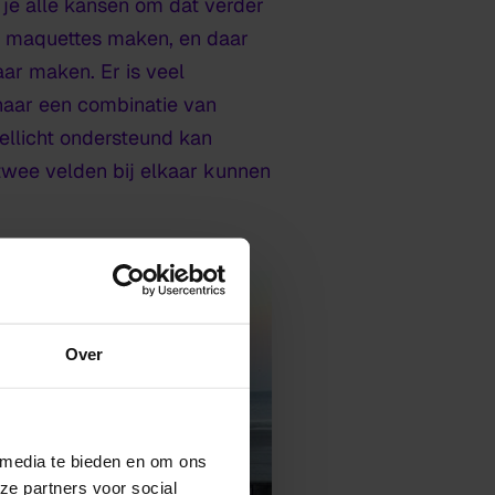
g je alle kansen om dat verder
of maquettes maken, en daar
ar maken. Er is veel
 naar een combinatie van
ellicht ondersteund kan
twee velden bij elkaar kunnen
Over
 media te bieden en om ons
ze partners voor social