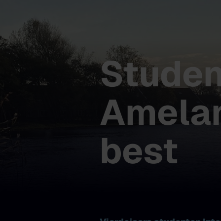
Studen
Amelan
best