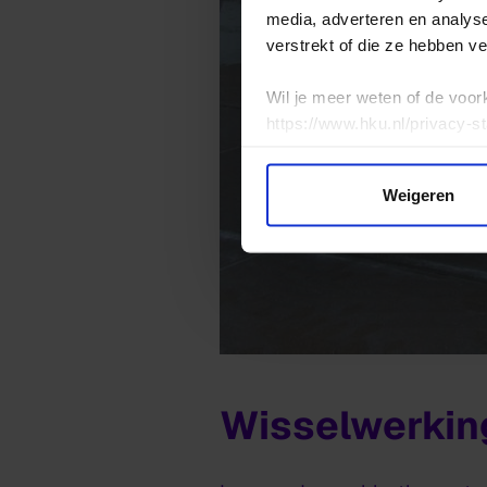
media, adverteren en analys
verstrekt of die ze hebben v
Wil je meer weten of de voor
https://www.hku.nl/privacy-s
Weigeren
Wisselwerkin