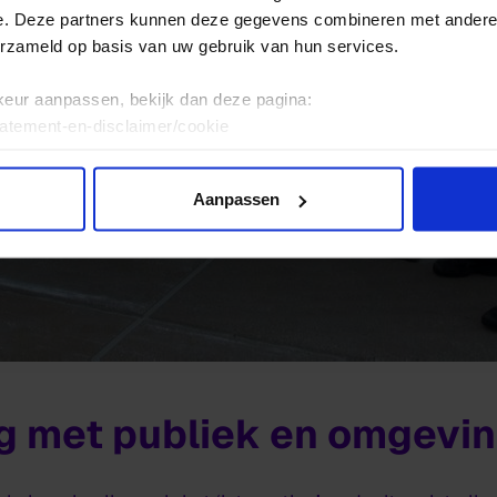
e. Deze partners kunnen deze gegevens combineren met andere i
erzameld op basis van uw gebruik van hun services.
keur aanpassen, bekijk dan deze pagina:
tatement-en-disclaimer/cookie
Aanpassen
g met publiek en omgevi