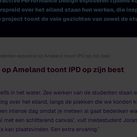
eractive Performance Design exposeren tijdens 
spreid over het eiland staan hun werken, die in
e project toont de vele gezichten van zowel de st
denten-expositie op Ameland toont IPD op zijn best
 op Ameland toont IPD op zijn best
 zelfs ìn het water. Zes werken van de studenten staa
ing over het eiland, langs de plekken die we konden k
 een intense dag omdat je meteen al gaat bedenken wat
al met een schitterend canvas’, vult medestudent Jora
’s kan plaatsvinden. Een extra ervaring.’