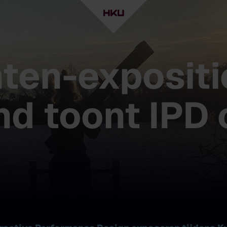
ten-expositi
d toont IPD o