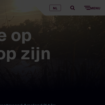
NL
MENU
e op
p zijn