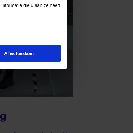
nformatie die u aan ze heeft
Alles toestaan
ng