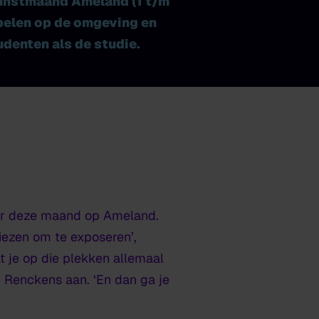
Kunstmaand Ameland (1 t/m
spelen op de omgeving en
udenten als de studie.
n er deze maand op Ameland.
iezen om te exposeren’,
 je op die plekken allemaal
n Renckens aan. ‘En dan ga je