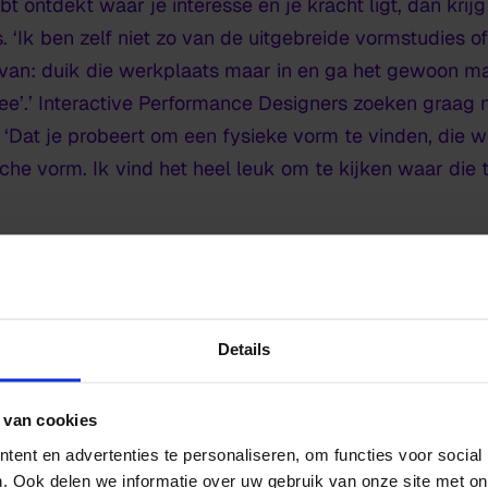
t ontdekt waar je interesse en je kracht ligt, dan krij
. ‘Ik ben zelf niet zo van de uitgebreide vormstudies 
van: duik die werkplaats maar in en ga het gewoon ma
‘nee’.’ Interactive Performance Designers zoeken graag
‘Dat je probeert om een fysieke vorm te vinden, die w
he vorm. Ik vind het heel leuk om te kijken waar die 
Details
 van cookies
ent en advertenties te personaliseren, om functies voor social
. Ook delen we informatie over uw gebruik van onze site met on