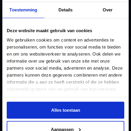
Toestemming
Details
Over
Deze website maakt gebruik van cookies
Design principles for
We gebruiken cookies om content en advertenties te
personaliseren, om functies voor social media te bieden
(EU) project
en om ons websiteverkeer te analyseren. Ook delen we
informatie over uw gebruik van onze site met onze
coordinators
partners voor social media, adverteren en analyse. Deze
The course
partners kunnen deze gegevens combineren met andere
informatie die u aan ze heeft verstrekt of die ze hebben
verzameld op basis van uw gebruik van hun services.
Wil je meer weten of de voorkeur aanpassen, bekijk dan
deze pagina:
Alles toestaan
https://www.hku.nl/privacy-statement-en-
disclaimer/cookie
Aanpassen