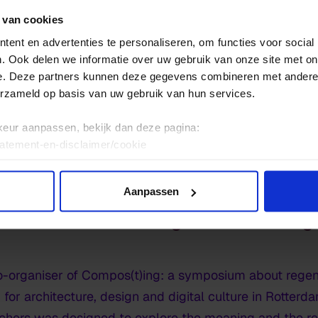
 van cookies
nd creators are working with regenerative design: met
ent en advertenties te personaliseren, om functies voor social
. Ook delen we informatie over uw gebruik van onze site met on
h, instead of exhausting the earth. This can contribute
e. Deze partners kunnen deze gegevens combineren met andere i
ing this methodology and attitude. A number of teacher
erzameld op basis van uw gebruik van hun services.
rch, in close cooperation with students.
keur aanpassen, bekijk dan deze pagina:
tatement-en-disclaimer/cookie
rowth – HKU works on regenerative design
Aanpassen
wth – HKU works on regenerative desig
-organiser of Compos(t)ing: a symposium about regener
or architecture, design and digital culture in Rotterdam
rchers was designed to explore the meaning and the re