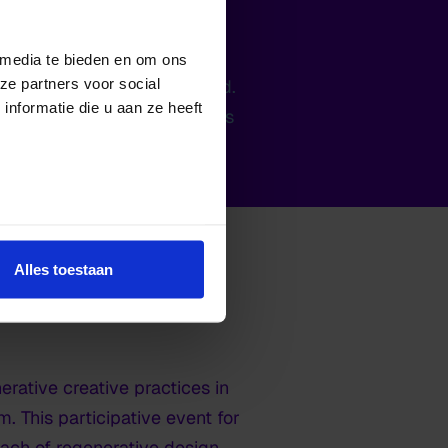
hods of designing that are
 media te bieden en om ons
ze partners voor social
 to a more inhabitable world.
nformatie die u aan ze heeft
s are taking the lead in this
Alles toestaan
n
ative creative practices in
. This participative event for
ach of regenerative design.