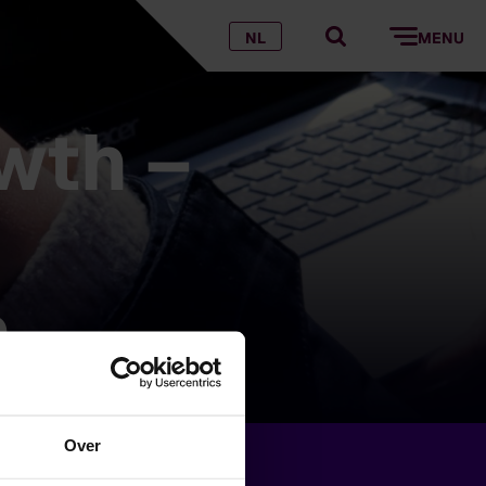
NL
MENU
wth –
n
Over