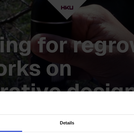
ing for regro
rks on
rative desig
Details