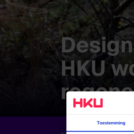
Design
HKU wo
regene
Toestemming