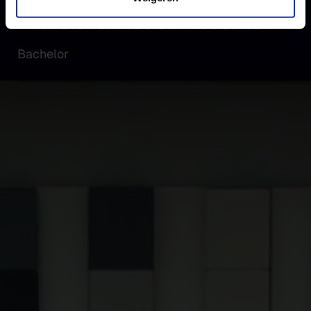
Bachelor of Music in Education
Bachelor