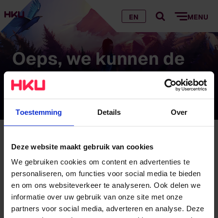
EN
MENU
Oeps, we kunnen de
pagina die je zoekt
niet vinden…
Toestemming
Details
Over
Oeps, we kunnen de pagina die je zoekt niet
Deze website maakt gebruik van cookies
vinden…
We gebruiken cookies om content en advertenties te
personaliseren, om functies voor social media te bieden
Hoe komt dat?
en om ons websiteverkeer te analyseren. Ook delen we
informatie over uw gebruik van onze site met onze
Wij hebben de pagina verplaatst of verwijderd
partners voor social media, adverteren en analyse. Deze