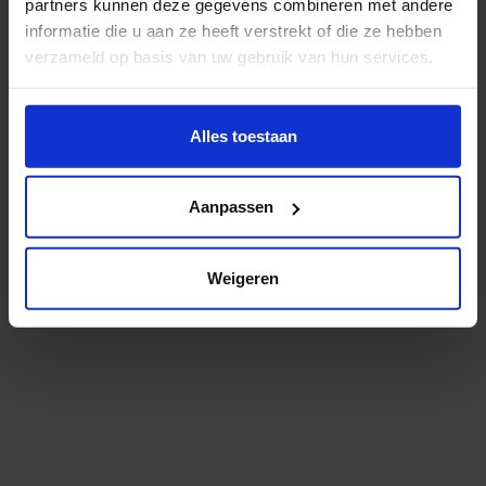
Er zit een kleine typefout in het adres. Check je dit
partners kunnen deze gegevens combineren met andere
even?
informatie die u aan ze heeft verstrekt of die ze hebben
verzameld op basis van uw gebruik van hun services.
Misschien helpt dit je verder:
Wil je meer weten of de voorkeur aanpassen, bekijk dan
deze pagina:
Alles toestaan
Bekijk het studieaanbod
https://www.hku.nl/privacy-statement-en-
Lees meer over onderzoek en expertise
disclaimer/cookie
Aanpassen
Niet gevonden wat je zocht? Probeer het via
onze
zoekmachine
.
Weigeren